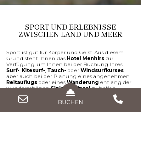
SPORT UND ERLEBNISSE
ZWISCHEN LAND UND MEER
Sport ist gut für Körper und Geist. Aus diesem
Grund steht Ihnen das
Hotel Menhirs
zur
Verfügung, um Ihnen bei der Buchung Ihres
Surf-
,
Kitesurf-
,
Tauch-
oder
Windsurfkurses
,
aber auch bei der Planung eines angenehmen
Reitauflugs
oder eines
Wanderung
entlang der
wunderschönen
Sinis-Halbinsel
zu helfen.
Für weitere Informationen fragen Sie unser
BUCHEN
Rezeptionspersonal.