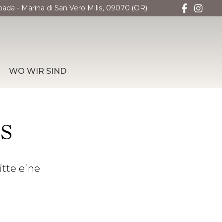
oada - Marina di San Vero Milis, 09070 (OR)
WO WIR SIND
S
tte eine