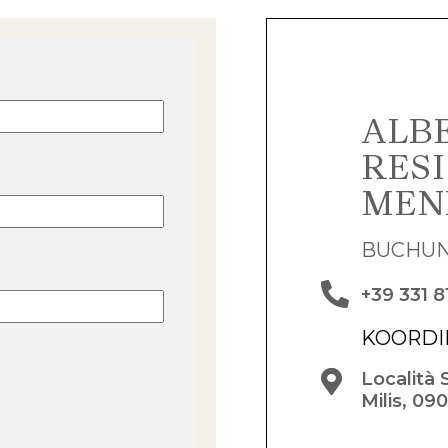
ALB
RES
MEN
BUCHU
+39 331 
KOORDI
Località 
Milis, 09