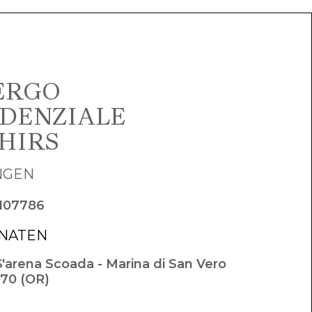
ERGO
IDENZIALE
HIRS
NGEN
8107786
NATEN
S'arena Scoada - Marina di San Vero
070 (OR)