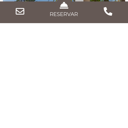
RESERVAR
¡Los buenos días se ven por la mañana!
Empieza el día de la mejor manera
saboreando nuestro Desayuno servido
en la mesa. Los platos dulces y salados
preparados al momento por nuestros
chefs satisfarán cualquier paladar.
DESAYUNO