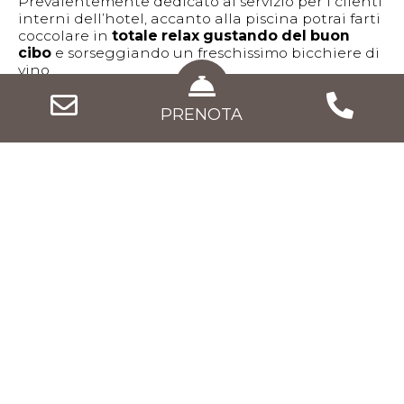
Prevalentemente dedicato al servizio per i clienti
interni dell’hotel, accanto alla piscina potrai farti
coccolare in
totale relax gustando del buon
cibo
e sorseggiando un freschissimo bicchiere di
vino.
PRENOTA